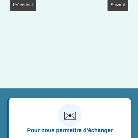
Article précédent : accueil 05 remerciements
Article suivan
Précédent
Suivant
✉️
Pour nous permettre d’échanger