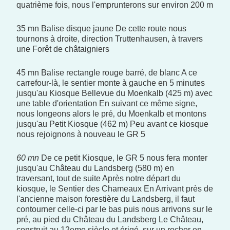
quatrième fois, nous l'emprunterons sur environ 200 m
35 mn Balise disque jaune De cette route nous
tournons à droite, direction Truttenhausen, à travers
une Forêt de châtaigniers
45 mn Balise rectangle rouge barré‚ de blanc A ce
carrefour-là, le sentier monte à gauche en 5 minutes
jusqu'au Kiosque Bellevue du Moenkalb (425 m) avec
une table d'orientation En suivant ce même signe,
nous longeons alors le pré‚ du Moenkalb et montons
jusqu'au Petit Kiosque (462 m) Peu avant ce kiosque
nous rejoignons à nouveau le GR 5
60 mn
De ce petit Kiosque, le GR 5 nous fera monter
jusqu'au Château du Landsberg (580 m) en
traversant, tout de suite Après notre départ du
kiosque, le Sentier des Chameaux En Arrivant près de
l'ancienne maison forestière du Landsberg, il faut
contourner celle-ci par le bas puis nous arrivons sur le
pré‚ au pied du Château du Landsberg Le Château,
construit au 12eme siècle et érigé‚ sur un rocher en