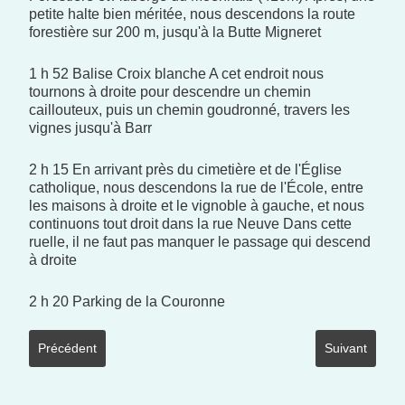
petite halte bien méritée, nous descendons la route
forestière sur 200 m, jusqu'à la Butte Migneret
1 h 52 Balise Croix blanche A cet endroit nous
tournons à droite pour descendre un chemin
caillouteux, puis un chemin goudronné‚ travers les
vignes jusqu'à Barr
2 h 15 En arrivant près du cimetière et de l'Église
catholique, nous descendons la rue de l'École, entre
les maisons à droite et le vignoble à gauche, et nous
continuons tout droit dans la rue Neuve Dans cette
ruelle, il ne faut pas manquer le passage qui descend
à droite
2 h 20 Parking de la Couronne
Article précédent : som 03 balades nuée bleue dna
Article suivant
Précédent
Suivant