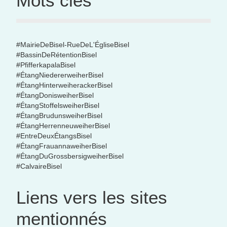
Mots clés
#MairieDeBisel-RueDeL'ÉgliseBisel
#BassinDeRétentionBisel
#PfifferkapalaBisel
#ÉtangNiedererweiherBisel
#ÉtangHinterweiherackerBisel
#ÉtangDonisweiherBisel
#ÉtangStoffelsweiherBisel
#ÉtangBrudunsweiherBisel
#ÉtangHerrenneuweiherBisel
#EntreDeuxÉtangsBisel
#ÉtangFrauannaweiherBisel
#ÉtangDuGrossbersigweiherBisel
#CalvaireBisel
Liens vers les sites
mentionnés