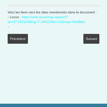
Voici les liens vers les sites mentionnés dans le document :
- Locus :
https://web.locusmap.app/en/?
lat=47.553119&lng=7.244110&z=12&map=hikeBike
-
Article précédent : bal 03 lemberg
Article suivant
Précédent
Suivant