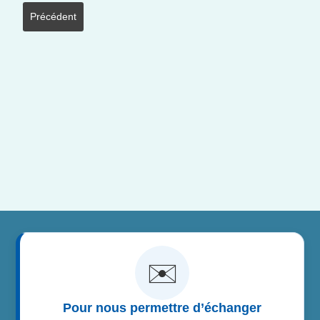
Article précédent : accueil 00 général
Précédent
✉️
Pour nous permettre d’échanger