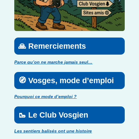
🙏 Remerciements
Parce qu’on ne marche jamais seul…
🧭 Vosges, mode d’emploi
Pourquoi ce mode d’emploi ?
🥾 Le Club Vosgien
Les sentiers balisés ont une histoire