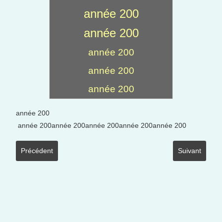
année 200
année 200
année 200
année 200
année 200
année 200
année 200année 200année 200année 200année 200
Article précédent : som 01 Sommaire général des randonnées rég
Article suiva
Précédent
Suivant