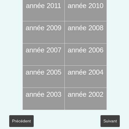
année 2011
année 2010
année 2009
année 2008
année 2007
année 2006
année 2005
année 2004
année 2003
année 2002
Article précédent : som 03 balades nuée bleue dna
Article suivan
Précédent
Suivant