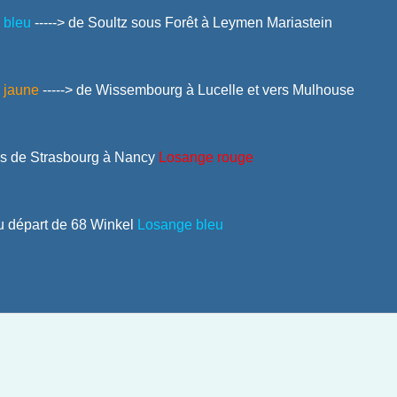
 bleu
-----> de Soultz sous Forêt à Leymen Mariastein
 jaune
-----> de Wissembourg à Lucelle et vers Mulhouse
las de Strasbourg à Nancy
Losange rouge
 au départ de 68 Winkel
Losange bleu
ermes Auberges Abris