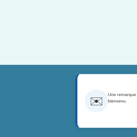
Une remarque s
✉️
bienvenu.